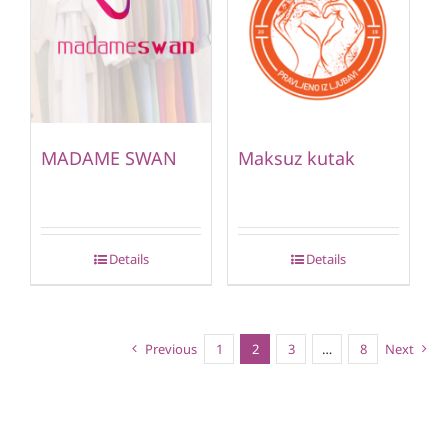
MADAME SWAN
Maksuz kutak
Details
Details
Previous
1
2
3
…
8
Next