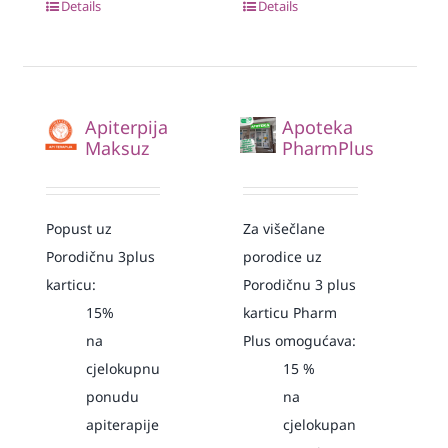
Details
Details
Apiterpija
Apoteka
Maksuz
PharmPlus
Popust uz
Za višečlane
Porodičnu 3plus
porodice uz
karticu:
Porodičnu 3 plus
15%
karticu Pharm
na
Plus omogućava:
cjelokupnu
15
%
ponudu
na
apiterapije
cjelokupan