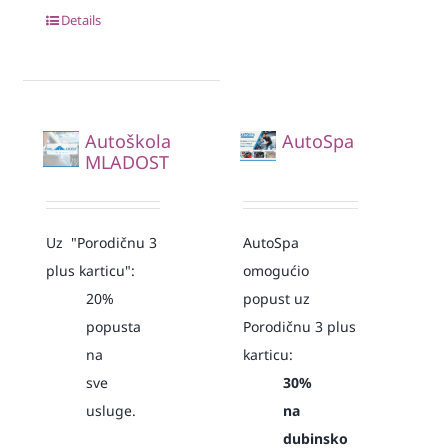
Details
Autoškola
AutoSpa
MLADOST
Uz "Porodičnu 3
AutoSpa
plus karticu":
omogućio
20%
popust uz
popusta
Porodičnu 3 plus
na
karticu:
sve
30%
usluge.
na
dubinsko