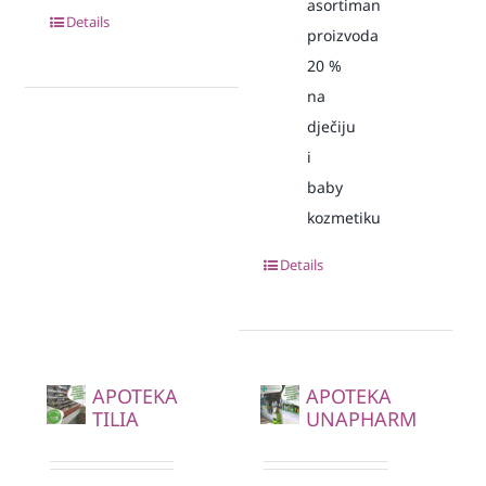
asortiman
Details
proizvoda
20
%
na
dječiju
i
baby
kozmetiku
Details
APOTEKA
APOTEKA
TILIA
UNAPHARM