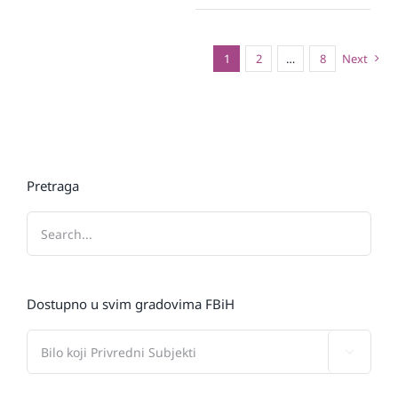
1
2
…
8
Next
Pretraga
Dostupno u svim gradovima FBiH
