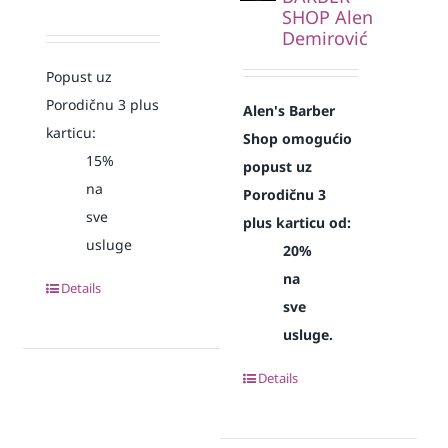
SHOP Alen
Demirović
Popust uz
Porodičnu 3 plus
Alen's Barber
karticu:
Shop omogućio
15%
popust uz
na
Porodičnu 3
sve
plus karticu od:
usluge
20%
na
Details
sve
usluge.
Details