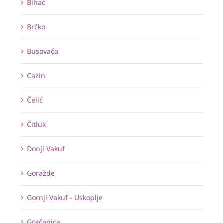
Bihać
Brčko
Busovača
Cazin
Čelić
Čitluk
Donji Vakuf
Goražde
Gornji Vakuf - Uskoplje
Gračanica