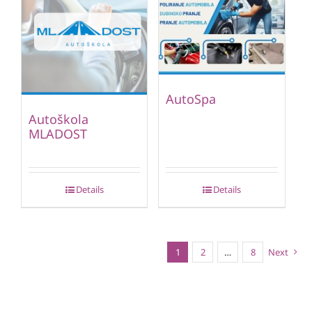
AutoSpa
Autoškola
MLADOST
Details
Details
1
2
…
8
Next