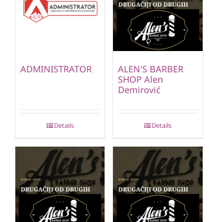
ADMINISTRATOR
ALEN'S BARBER
SHOP Alen
Demirović
Details
Details