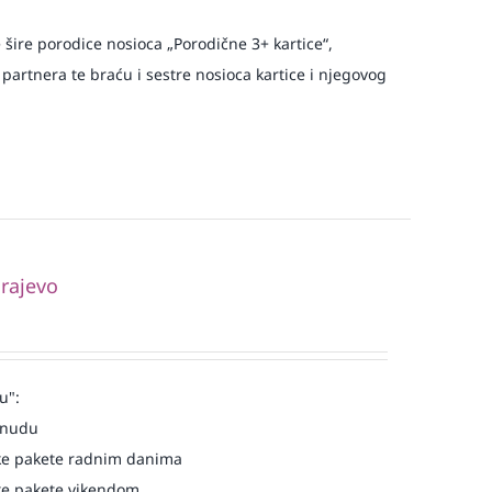
e šire porodice nosioca „Porodične 3+ kartice“,
 partnera te braću i sestre nosioca kartice i njegovog
rajevo
u":
onudu
e pakete radnim danima
e pakete vikendom