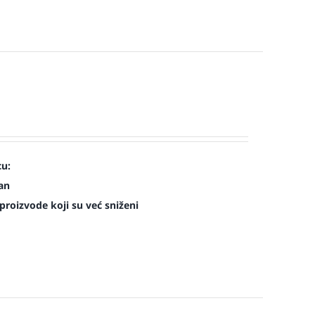
cu:
man
roizvode koji su već sniženi