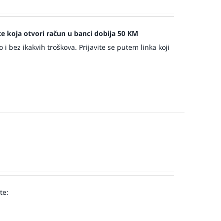
jece koja otvori račun u banci dobija 50 KM
 bez ikakvih troškova. Prijavite se putem linka koji
te:
!