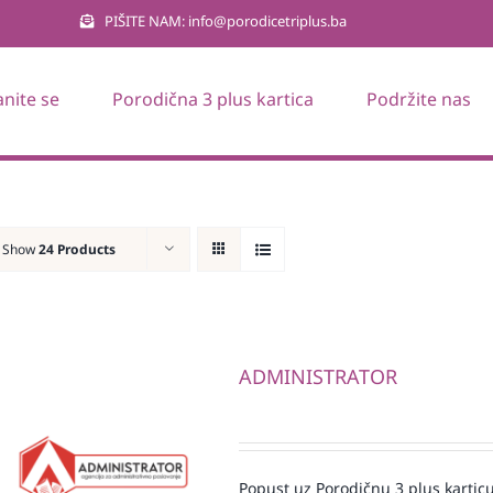
PIŠITE NAM: info@porodicetriplus.ba
anite se
Porodična 3 plus kartica
Podržite nas
Show
24 Products
ADMINISTRATOR
Popust uz Porodičnu 3 plus karticu