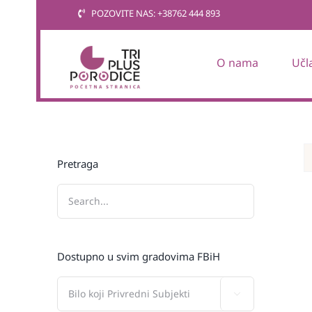
Skip
POZOVITE NAS: +38762 444 893
to
content
O nama
Učl
Pretraga
Dostupno u svim gradovima FBiH
