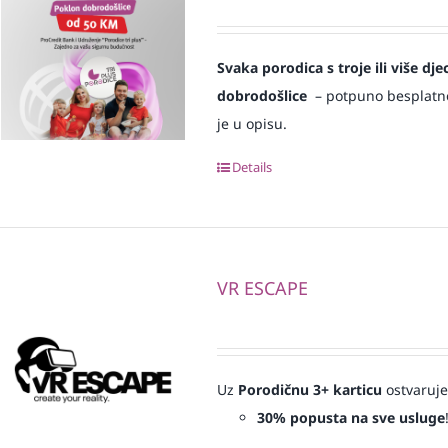
Svaka
porodica s troje ili više d
dobrodošlice
– potpuno besplatno i
je u opisu.
Details
VR ESCAPE
Uz
Porodičnu 3+ karticu
ostvaruje
30% popusta na sve usluge