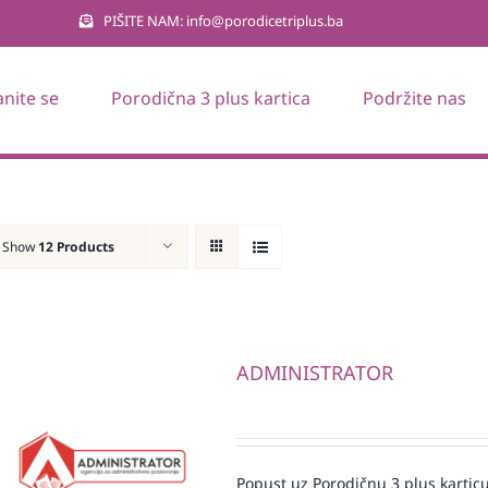
PIŠITE NAM: info@porodicetriplus.ba
anite se
Porodična 3 plus kartica
Podržite nas
Show
12 Products
ADMINISTRATOR
Popust uz Porodičnu 3 plus karticu