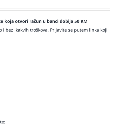
jece koja otvori račun u banci dobija 50 KM
 bez ikakvih troškova. Prijavite se putem linka koji
te:
!