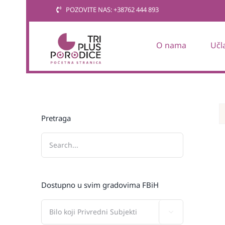
Skip
POZOVITE NAS: +38762 444 893
to
content
O nama
Učl
Pretraga
Dostupno u svim gradovima FBiH
