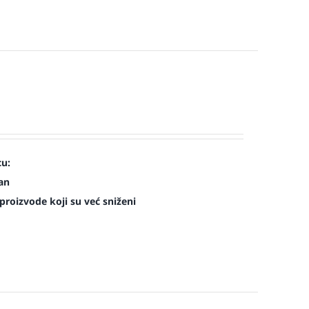
cu:
man
roizvode koji su već sniženi