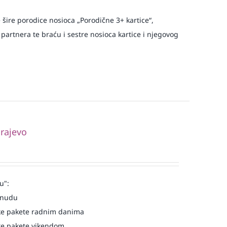
e šire porodice nosioca „Porodične 3+ kartice“,
 partnera te braću i sestre nosioca kartice i njegovog
rajevo
u":
onudu
e pakete radnim danima
e pakete vikendom