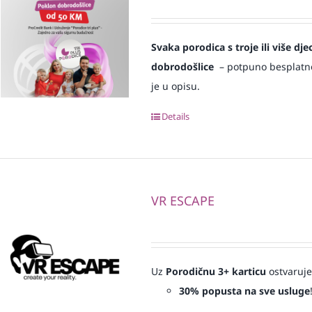
Svaka
porodica s troje ili više d
dobrodošlice
– potpuno besplatno i
je u opisu.
Details
VR ESCAPE
Uz
Porodičnu 3+ karticu
ostvaruje
30% popusta na sve usluge