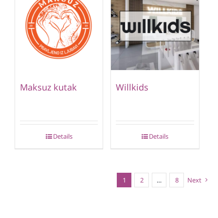
Maksuz kutak
Willkids
Details
Details
1
2
…
8
Next