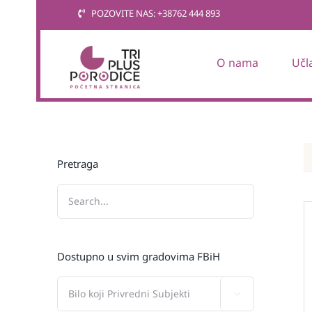
Skip
POZOVITE NAS: +38762 444 893
to
content
O nama
Učl
Pretraga
Dostupno u svim gradovima FBiH
