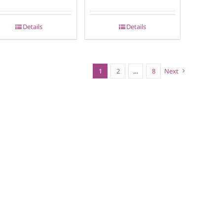
Details
Details
1
2
…
8
Next