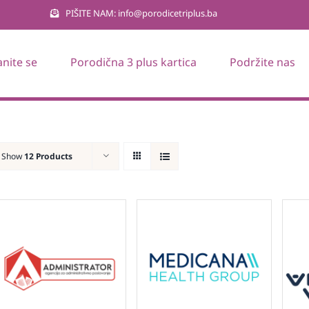
PIŠITE NAM: info@porodicetriplus.ba
anite se
Porodična 3 plus kartica
Podržite nas
Show
12 Products