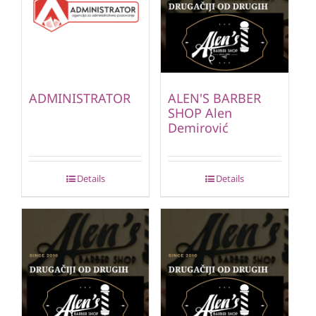
ADMINISTRATOR
ALEN'S BARBER
SHOP Alen
Demirović
Details
Details