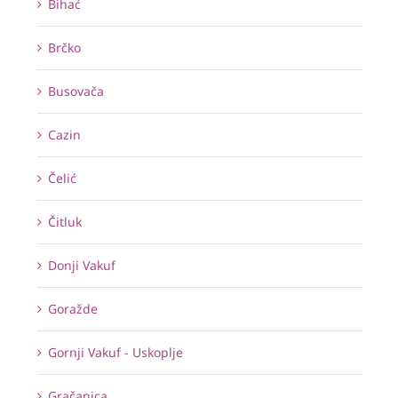
Bihać
Brčko
Busovača
Cazin
Čelić
Čitluk
Donji Vakuf
Goražde
Gornji Vakuf - Uskoplje
Gračanica