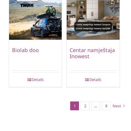
Biolab doo
Centar namještaja
Inowest
Details
Details
1
2
…
8
Next