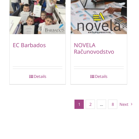
EC Barbados
NOVELA
Računovodstvo
Details
Details
1
2
…
8
Next