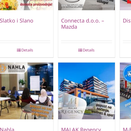
Slatko i Slano
Connecta d.o.o. –
Dis
Mazda
Details
Details
Nahla
MALAK Regency
M-