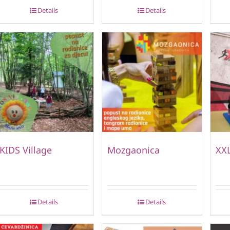
Details
Details
KIDS Village
Mozgaonica
XXL
Details
Details