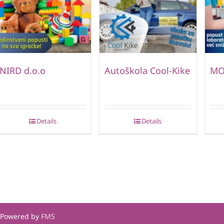
NIRD d.o.o
Autoškola Cool-Kike
MO
Details
Details
| Powered by
FMS