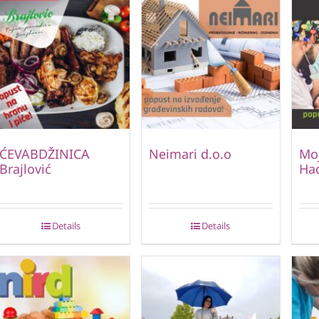
ĆEVABDŽINICA
Neimari d.o.o
Moj
Brajlović
Ha
Details
Details