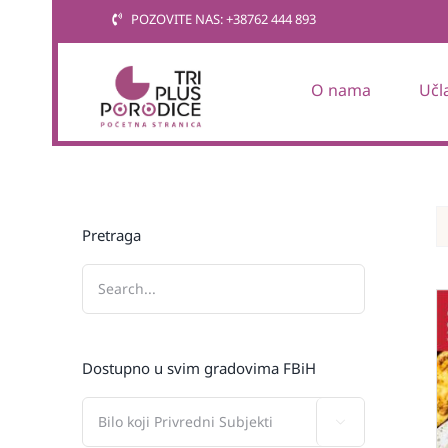
Skip
POZOVITE NAS: +38762 444 893
to
content
O nama
Učl
Pretraga
Dostupno u svim gradovima FBiH
