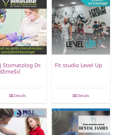
 Stomatolog Dr.
Fit studio Level Up
džimešić
Details
Details