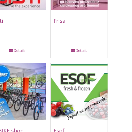
ti
Frisa
Details
Details
BIKE shop
Esof