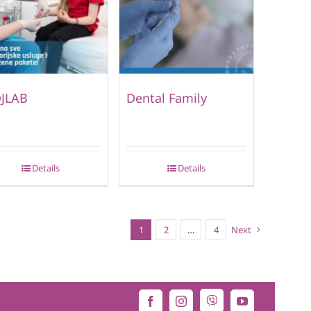
JLAB
Dental Family
Details
Details
1
2
…
4
Next
Viber
Facebook
Instagram
YouTube