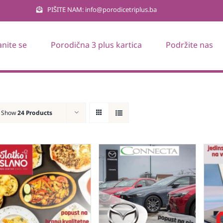
PIŠITE NAM: info@porodicetriplus.ba
anite se
Porodična 3 plus kartica
Podržite nas
Show
24 Products