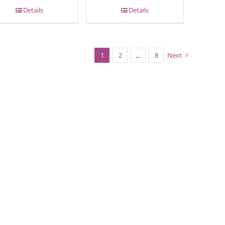
Details
Details
1
2
…
8
Next