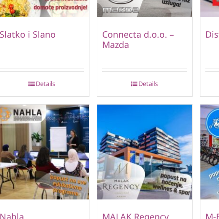
Slatko i Slano
Connecta d.o.o. –
Dis
Mazda
Details
Details
Nahla
MALAK Regency
M-