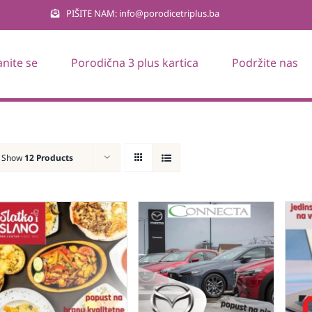
PIŠITE NAM: info@porodicetriplus.ba
anite se
Porodična 3 plus kartica
Podržite nas
Show
12 Products