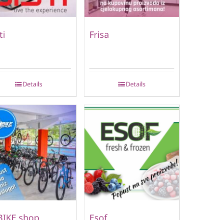
ti
Frisa
Details
Details
BIKE shop
Esof