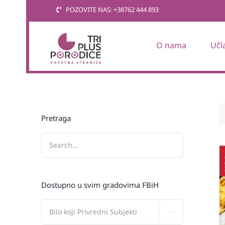
Skip
POZOVITE NAS: +38762 444 893
to
content
O nama
Učl
Pretraga
Dostupno u svim gradovima FBiH
