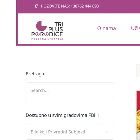
Skip
POZOVITE NAS: +38762 444 893
to
content
O nama
Učl
Pretraga
Dostupno u svim gradovima FBiH
