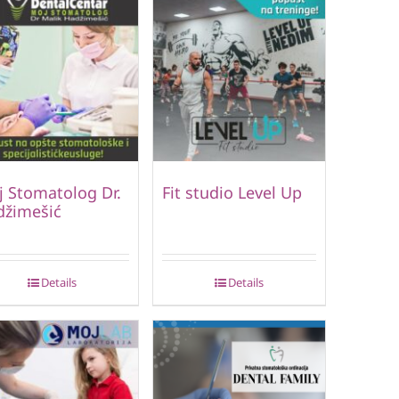
 Stomatolog Dr.
Fit studio Level Up
džimešić
Details
Details