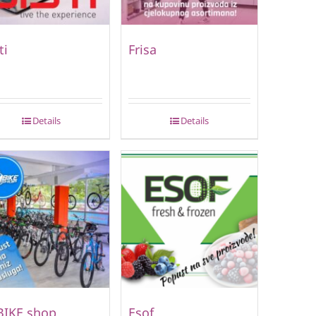
ti
Frisa
Details
Details
BIKE shop
Esof