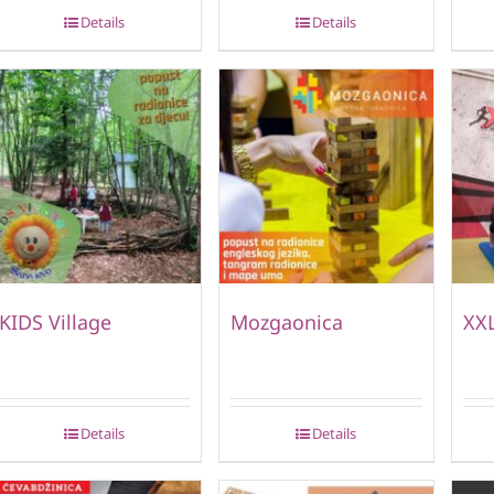
Details
Details
KIDS Village
Mozgaonica
XXL
Details
Details