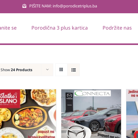
PIŠITE NAM: info@porodicetriplus.ba
anite se
Porodična 3 plus kartica
Podržite nas
Show
24 Products