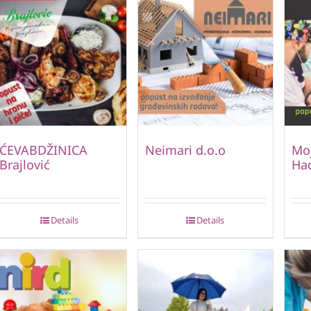
ĆEVABDŽINICA
Neimari d.o.o
Moj
Brajlović
Ha
Details
Details