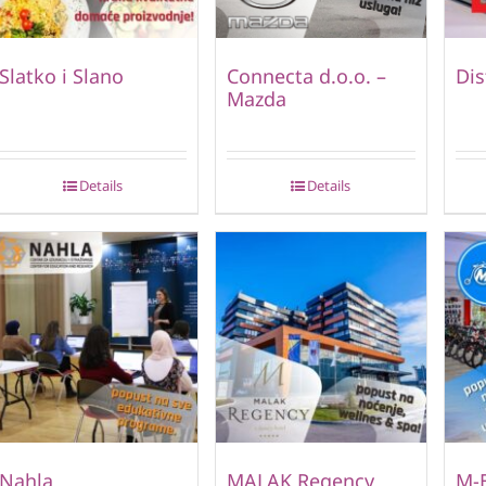
Slatko i Slano
Connecta d.o.o. –
Dis
Mazda
Details
Details
Nahla
MALAK Regency
M-