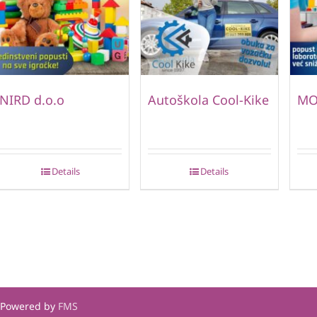
NIRD d.o.o
Autoškola Cool-Kike
MO
Details
Details
| Powered by
FMS