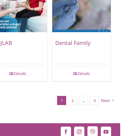
JLAB
Dental Family
Details
Details
1
2
…
4
Next
Viber
Facebook
Instagram
YouTube