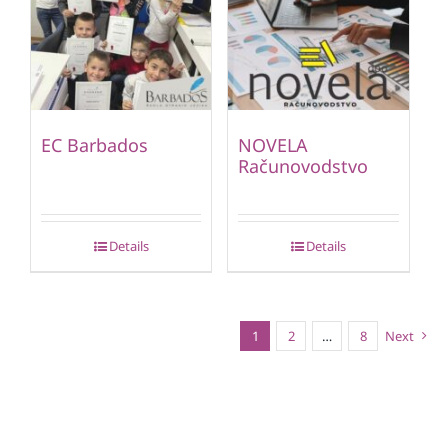
EC Barbados
NOVELA
Računovodstvo
Details
Details
1
2
…
8
Next