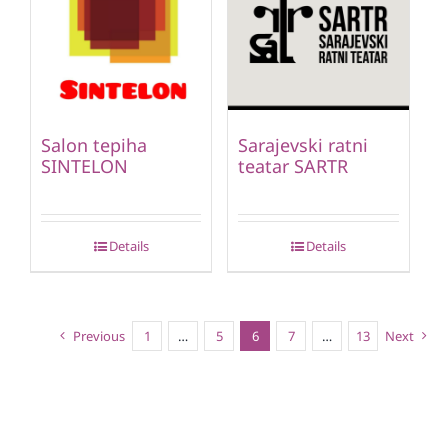
Salon tepiha
Sarajevski ratni
SINTELON
teatar SARTR
Details
Details
Previous
1
…
5
6
7
…
13
Next