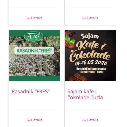
Details
Details
Rasadnik “FREŠ”
Sajam kafe i
čokolade Tuzla
Details
Details