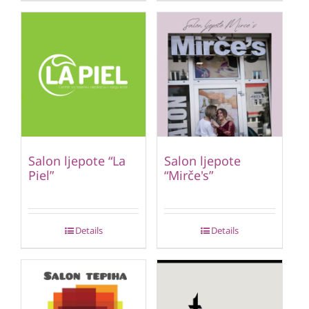
Salon ljepote “La
Salon ljepote
Piel”
“Mirče's”
Details
Details