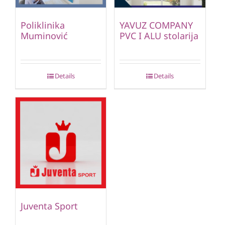
Poliklinika
YAVUZ COMPANY
Muminović
PVC I ALU stolarija
Details
Details
Juventa Sport