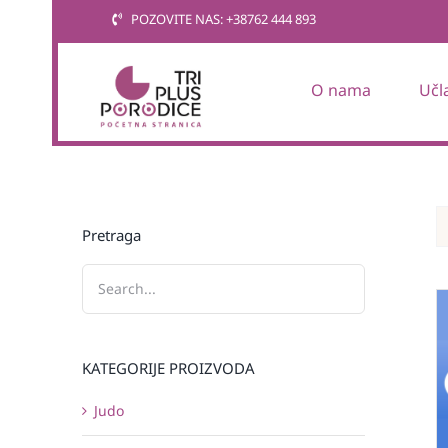
Skip
POZOVITE NAS: +38762 444 893
to
content
O nama
Učl
Pretraga
KATEGORIJE PROIZVODA
Judo