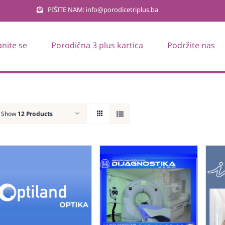
PIŠITE NAM: info@porodicetriplus.ba
anite se
Porodična 3 plus kartica
Podržite nas
Show
12 Products