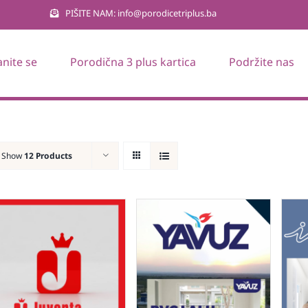
PIŠITE NAM: info@porodicetriplus.ba
anite se
Porodična 3 plus kartica
Podržite nas
Show
12 Products