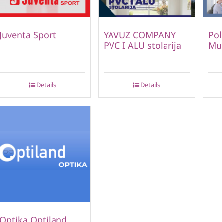
Juventa Sport
YAVUZ COMPANY
Pol
PVC I ALU stolarija
Mu
Details
Details
Optika Optiland