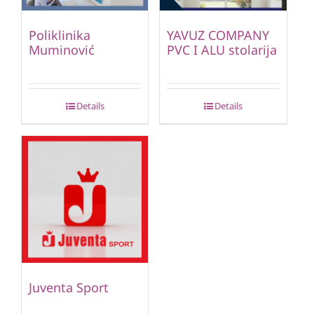
Poliklinika
YAVUZ COMPANY
Muminović
PVC I ALU stolarija
Details
Details
Juventa Sport