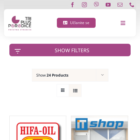
Skip
to
content
Učlanite se
Toggle
Navigat
O nama
SHOW FILTERS
Učlanite se
Show
24 Products
Porodična 3 plus kartica
Podržite nas
Vijesti
Kontakt