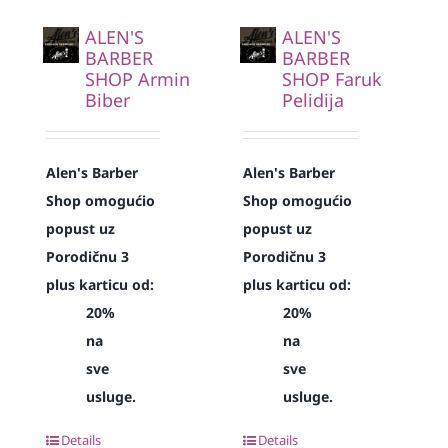
ALEN'S
ALEN'S
BARBER
BARBER
SHOP Armin
SHOP Faruk
Biber
Pelidija
Alen's Barber
Alen's Barber
Shop omogućio
Shop omogućio
popust uz
popust uz
Porodičnu 3
Porodičnu 3
plus karticu od:
plus karticu od:
20%
20%
na
na
sve
sve
usluge.
usluge.
Details
Details