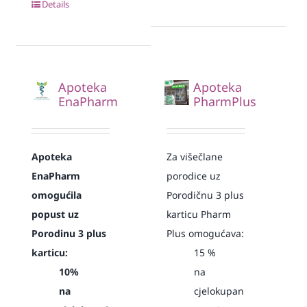
Details
Apoteka
Apoteka
EnaPharm
PharmPlus
Apoteka
Za višečlane
EnaPharm
porodice uz
omogućila
Porodičnu 3 plus
popust uz
karticu Pharm
Porodinu 3 plus
Plus omogućava:
karticu:
15
%
10%
na
na
cjelokupan