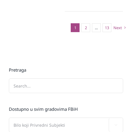
1
2
…
13
Next
Pretraga
Dostupno u svim gradovima FBiH
