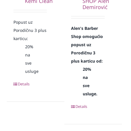
Kemi Clean
SHOP Alen
Demirović
Popust uz
Alen's Barber
Porodičnu 3 plus
Shop omogućio
karticu:
popust uz
20%
Porodičnu 3
na
plus karticu od:
sve
20%
usluge
na
Details
sve
usluge.
Details