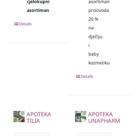
cjelokupni
asortiman
asortiman
proizvoda
20
%
Details
na
dječiju
i
baby
kozmetiku
Details
APOTEKA
APOTEKA
TILIA
UNAPHARM