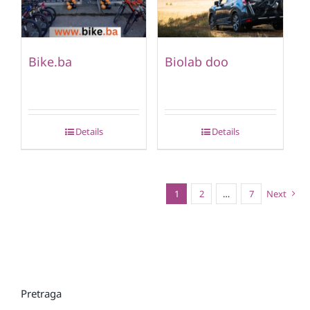
Bike.ba
Biolab doo
Details
Details
1
2
…
7
Next
Pretraga