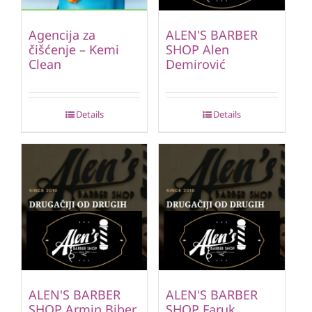
Agencija za
ALEN'S BARBER
čišćenje – Kemi
SHOP Alen
Clean
Demirović
Details
Details
ALEN'S BARBER
ALEN'S BARBER
SHOP Armin Biber
SHOP Faruk