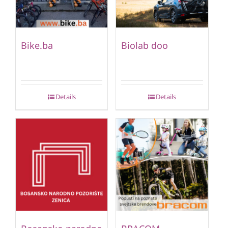
Bike.ba
Biolab doo
Details
Details