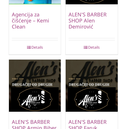
Agencija za
ALEN'S BARBER
čišćenje – Kemi
SHOP Alen
Clean
Demirović
Details
Details
ALEN'S BARBER
ALEN'S BARBER
SHOP Armin Biber
SHOP Faruk