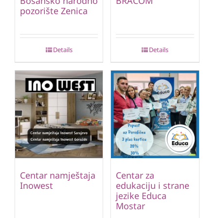
Bosansko narodno
BRACOM
pozorište Zenica
Details
Details
Centar namještaja
Centar za
Inowest
edukaciju i strane
jezike Educa
Mostar