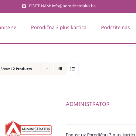
PIŠITE NAM: info@porodicetriplus.ba
anite se
Porodična 3 plus kartica
Podržite nas
Show
12 Products
ADMINISTRATOR
Popust uz Porodičnu 3 plus karticu