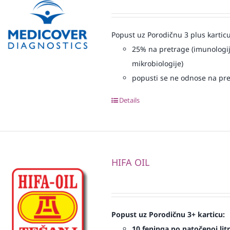
Popust uz Porodičnu 3 plus karticu
25% na pretrage (imunologij
mikrobiologije)
popusti se ne odnose na pre
Details
HIFA OIL
Popust uz Porodičnu 3+ karticu:
10 feninga po natočenoj litr