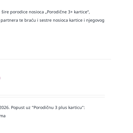
e šire porodice nosioca „Porodične 3+ kartice“,
 partnera te braću i sestre nosioca kartice i njegovog
a
 2026. Popust uz "Porodičnu 3 plus karticu":
jma