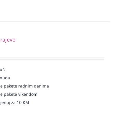
rajevo
u":
onudu
e pakete radnim danima
e pakete vikendom
njenoj za 10 KM