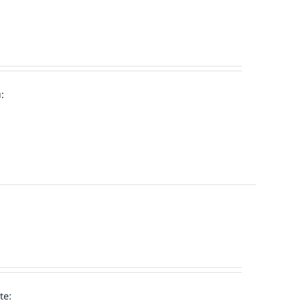
:
te: