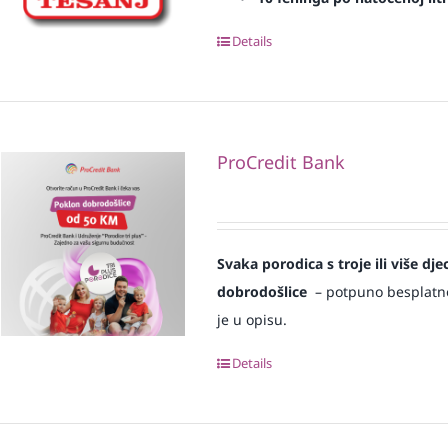
Details
ProCredit Bank
Svaka
porodica s troje ili više d
dobrodošlice
– potpuno besplatno i
je u opisu.
Details