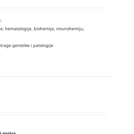
:
e, hematologije, biohemije, imunohemiju,
trage genetike i patologije
i goriva