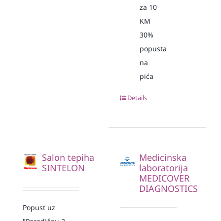
za 10
KM
30%
popusta
na
pića
Details
Salon tepiha
Medicinska
SINTELON
laboratorija
MEDICOVER
DIAGNOSTICS
Popust uz