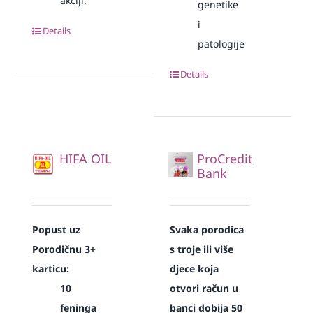
akciji.
genetike
i
Details
patologije
Details
HIFA OIL
ProCredit
Bank
Popust uz
Svaka
porodica
Porodičnu 3+
s troje ili više
karticu:
djece koja
10
otvori račun u
feninga
banci dobija 50