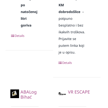
po
KM
natočenoj
dobrodošlice
–
litri
potpuno
goriva
besplatno i bez
ikakvih troškova.
Details
Prijavite se
putem linka koji
je u opisu.
Details
ABALog
VR ESCAPE
Bihać