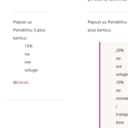
Popust uz
Popust uz Porodičnu
Porodičnu 3 plus
plus karticu:
karticu:
15%
20%
na
na
sve
sve
usluge
usluge
10%
Details
na
stomat
i
transp
kose