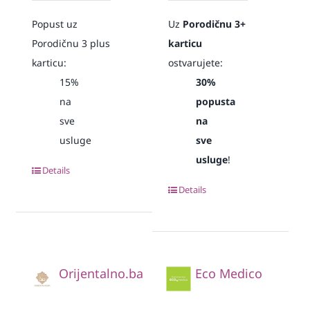
Popust uz
Uz
Porodičnu 3+
Porodičnu 3 plus
karticu
karticu:
ostvarujete:
15%
30%
na
popusta
sve
na
usluge
sve
usluge
!
Details
Details
Orijentalno.ba
Eco Medico