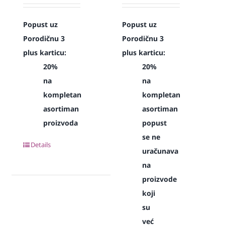
Popust uz
Popust uz
Porodičnu 3
Porodičnu 3
plus karticu:
plus karticu:
20%
20%
na
na
kompletan
kompletan
asortiman
asortiman
proizvoda
popust
se ne
Details
uračunava
na
proizvode
koji
su
već