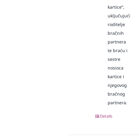
kartice“,
uključujući
roditelje
bračnih
partnera
te braću i
sestre
nosioca
kartice i
njegovog
bračnog
partnera.
Details