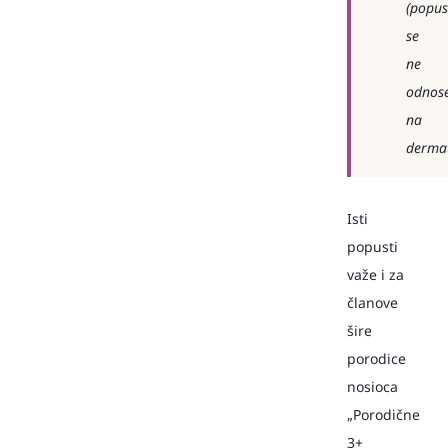
(popus
se
ne
odnos
na
dermat
Isti
popusti
važe i za
članove
šire
porodice
nosioca
„Porodične
3+