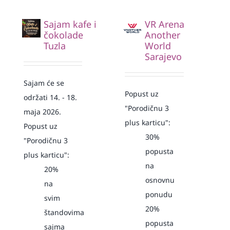
Sajam kafe i
VR Arena
čokolade
Another
Tuzla
World
Sarajevo
Sajam će se
Popust uz
održati 14. - 18.
"Porodičnu 3
maja 2026.
plus karticu":
Popust uz
30%
"Porodičnu 3
popusta
plus karticu":
na
20%
osnovnu
na
ponudu
svim
20%
štandovima
popusta
sajma