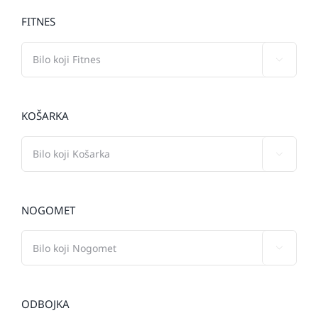
FITNES

KOŠARKA

NOGOMET

ODBOJKA