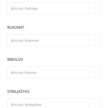

RUKOMET

RIBOLOV

STRELJAŠTVO
