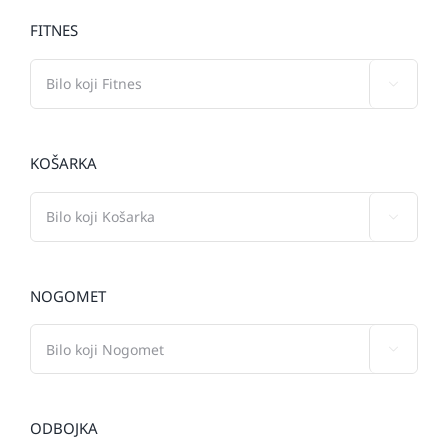
FITNES

KOŠARKA

NOGOMET

ODBOJKA