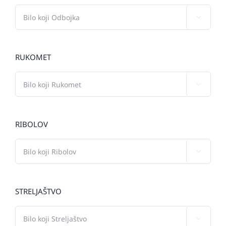

RUKOMET

RIBOLOV

STRELJAŠTVO
