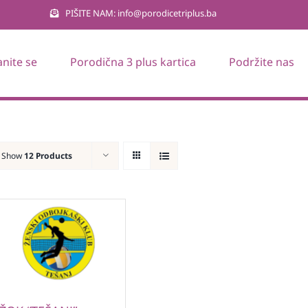
PIŠITE NAM: info@porodicetriplus.ba
anite se
Porodična 3 plus kartica
Podržite nas
Show
12 Products