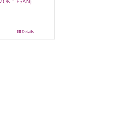
ŽOK “TEŠANJ”
Details