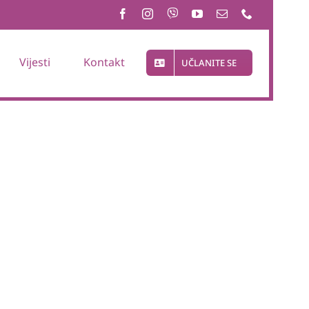
Vijesti
Kontakt
UČLANITE SE