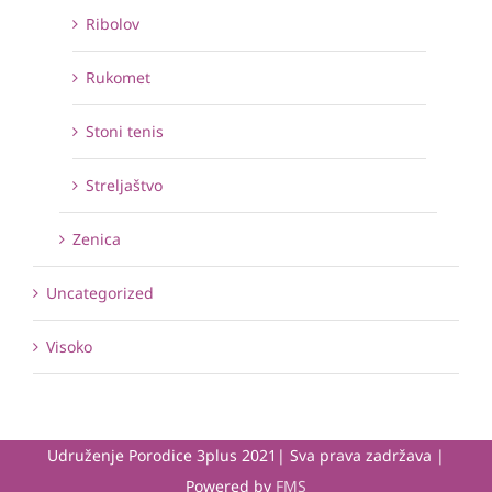
Ribolov
Rukomet
Stoni tenis
Streljaštvo
Zenica
Uncategorized
Visoko
Udruženje Porodice 3plus 2021| Sva prava zadržava |
Powered by
FMS