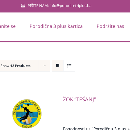
PIŠITE NAM: info@porodicetriplus.ba
anite se
Porodična 3 plus kartica
Podržite nas
Show
12 Products
ŽOK “TEŠANJ”
Pogodnosti uz "Porodičnu 3 plus k