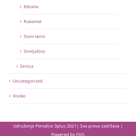
Ribolov
Rukomet
Stoni tenis
Streljaštvo
Zenica
Uncategorized
Visoko
Udruženje Porodice 3plus 2021| Sva prava zadržava |
Powered by
FMS