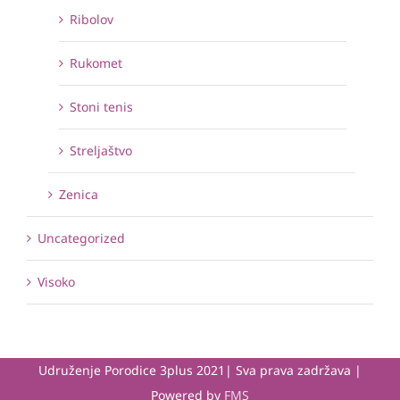
Ribolov
Rukomet
Stoni tenis
Streljaštvo
Zenica
Uncategorized
Visoko
Udruženje Porodice 3plus 2021| Sva prava zadržava |
Powered by
FMS