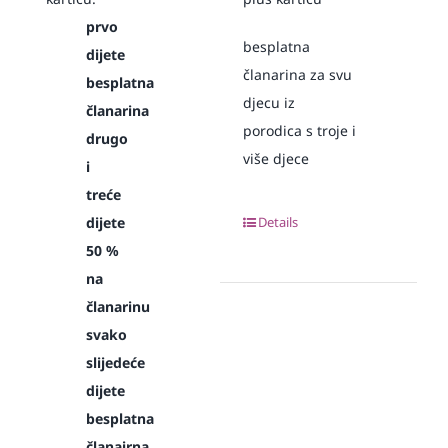
prvo
besplatna
dijete
članarina za svu
besplatna
djecu iz
članarina
porodica s troje i
drugo
više djece
i
treće
dijete
Details
50 %
na
članarinu
svako
slijedeće
dijete
besplatna
članairna