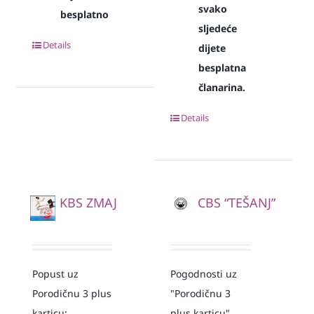
svako
besplatno
sljedeće
Details
dijete
besplatna
članarina.
Details
KBS ZMAJ
CBS “TEŠANJ”
Popust uz
Pogodnosti uz
Porodičnu 3 plus
"Porodičnu 3
karticu:
plus karticu"