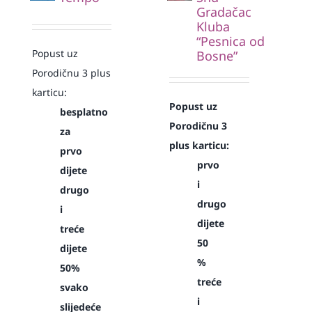
Gradačac
Kluba
“Pesnica od
Popust uz
Bosne”
Porodičnu 3 plus
karticu:
Popust uz
besplatno
Porodičnu 3
za
plus karticu:
prvo
prvo
dijete
i
drugo
drugo
i
dijete
treće
50
dijete
%
50%
treće
svako
i
slijedeće