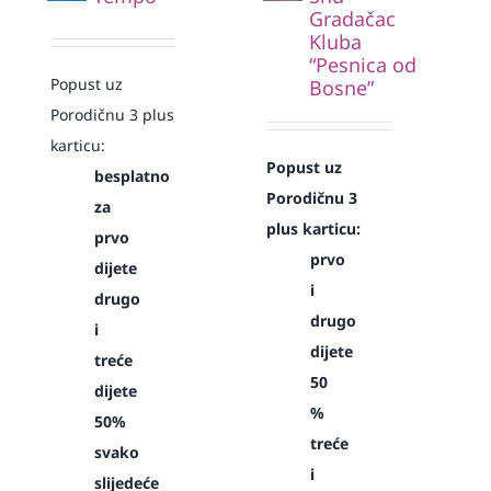
Gradačac
Kluba
“Pesnica od
Popust uz
Bosne”
Porodičnu 3 plus
karticu:
Popust uz
besplatno
Porodičnu 3
za
plus karticu:
prvo
prvo
dijete
i
drugo
drugo
i
dijete
treće
50
dijete
%
50%
treće
svako
i
slijedeće