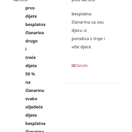
prvo
besplatna
dijete
članarina za svu
besplatna
djecu iz
članarina
porodica s troje i
drugo
više djece
i
treće
dijete
Details
50 %
na
članarinu
svako
slijedeće
dijete
besplatna
članairna