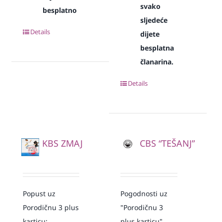
svako
besplatno
sljedeće
Details
dijete
besplatna
članarina.
Details
KBS ZMAJ
CBS “TEŠANJ”
Popust uz
Pogodnosti uz
Porodičnu 3 plus
"Porodičnu 3
karticu:
plus karticu"