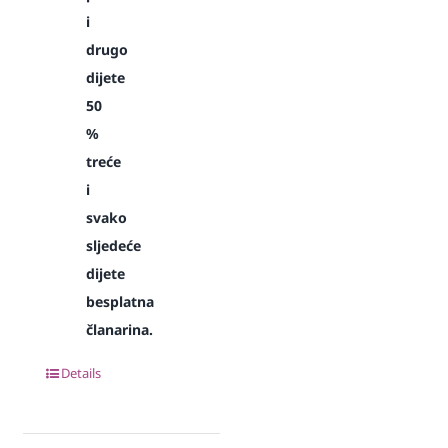
i
drugo
dijete
50
%
treće
i
svako
sljedeće
dijete
besplatna
članarina.
Details