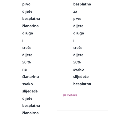
prvo
besplatno
dijete
za
besplatna
prvo
članarina
dijete
drugo
drugo
i
i
treće
treće
dijete
dijete
50 %
50%
na
svako
članarinu
slijedeće
svako
besplatno
slijedeće
Details
dijete
besplatna
članairna