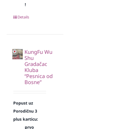
!
Details
KungFu Wu
Shu
Gradačac
Kluba
“Pesnica od
Bosne”
Popust uz
Porodičnu 3
plus karticu:
prvo