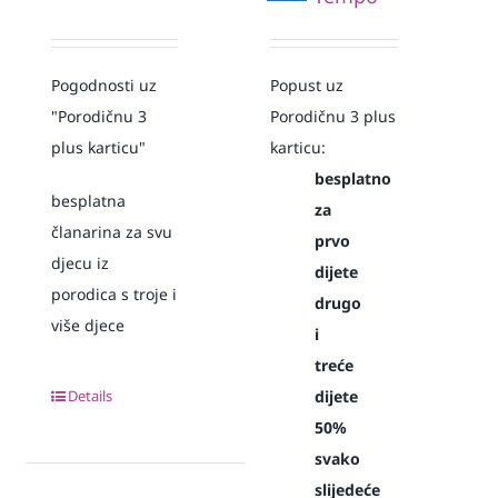
Pogodnosti uz
Popust uz
"Porodičnu 3
Porodičnu 3 plus
plus karticu"
karticu:
besplatno
besplatna
za
članarina za svu
prvo
djecu iz
dijete
porodica s troje i
drugo
više djece
i
treće
Details
dijete
50%
svako
slijedeće