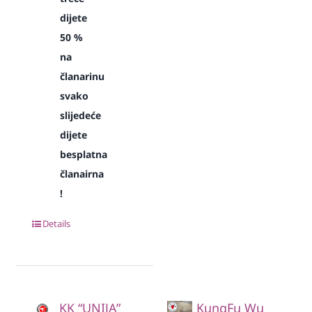
dijete
50 %
na
članarinu
svako
slijedeće
dijete
besplatna
članairna
!
Details
KK “UNIJA”
KungFu Wu