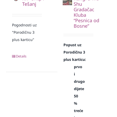
Tešanj
Shu
Gradačac
Kluba
“Pesnica od
Pogodnosti uz
Bosne”
"Porodičnu 3
plus karticu"
Popust uz
Porodičnu 3
Details
plus karticu:
prvo
i
drugo
dijete
50
%
treće