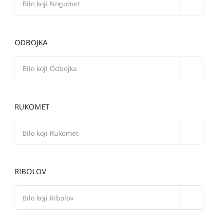

ODBOJKA

RUKOMET

RIBOLOV
