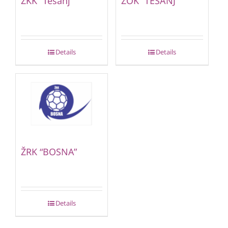
ŽKK “Tešanj”
ŽOK “TEŠANJ”
Details
Details
ŽRK “BOSNA”
Details