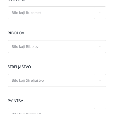

RIBOLOV

STRELJAŠTVO

PAINTBALL