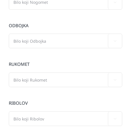

ODBOJKA

RUKOMET

RIBOLOV
