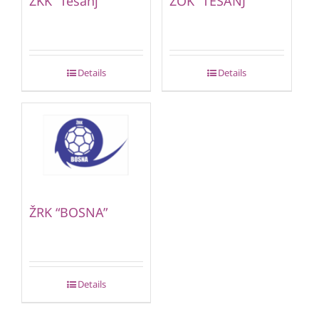
ŽKK “Tešanj”
ŽOK “TEŠANJ”
Details
Details
ŽRK “BOSNA”
Details