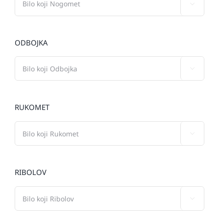

ODBOJKA

RUKOMET

RIBOLOV
