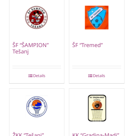
ŠF “ŠAMPION”
ŠF “Tremed”
Tešanj
Details
Details
ŽKK “Tešanj”
KK “Gradina-Madi”