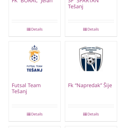
FK “BORAC” Jelah
ŠF “SPARTAN”
Tešanj
Details
Details
Futsal Team
Fk “Napredak” Šije
Tešanj
Details
Details