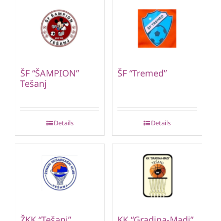
ŠF “ŠAMPION”
ŠF “Tremed”
Tešanj
Details
Details
ŽKK “Tešanj”
KK “Gradina-Madi”