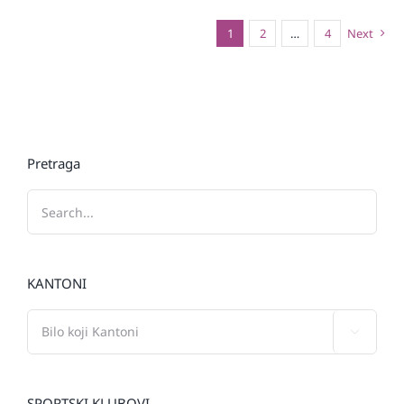
1
2
…
4
Next
Pretraga
KANTONI

SPORTSKI KLUBOVI