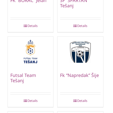
FK “BORAC” Jelah
ŠF “SPARTAN”
Tešanj
Details
Details
Futsal Team
Fk “Napredak” Šije
Tešanj
Details
Details