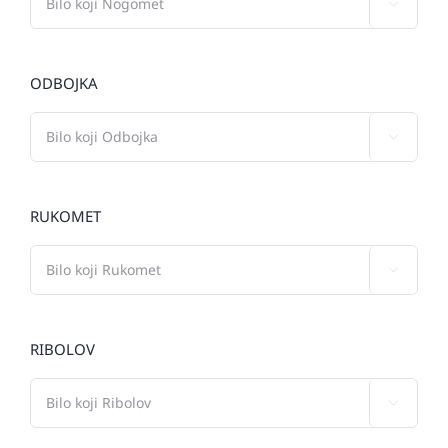

ODBOJKA

RUKOMET

RIBOLOV
