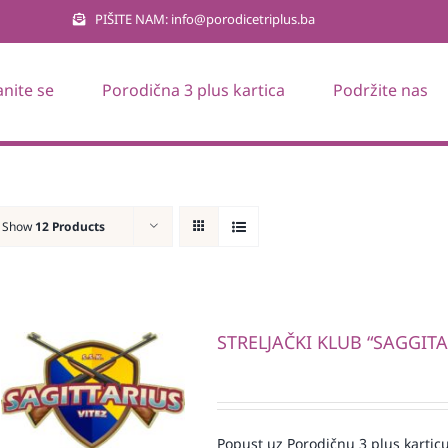
PIŠITE NAM: info@porodicetriplus.ba
anite se
Porodična 3 plus kartica
Podržite nas
Show
12 Products
STRELJAČKI KLUB “SAGGITA
Popust uz Porodičnu 3 plus karticu