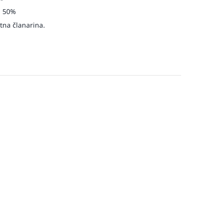
u 50%
atna članarina.