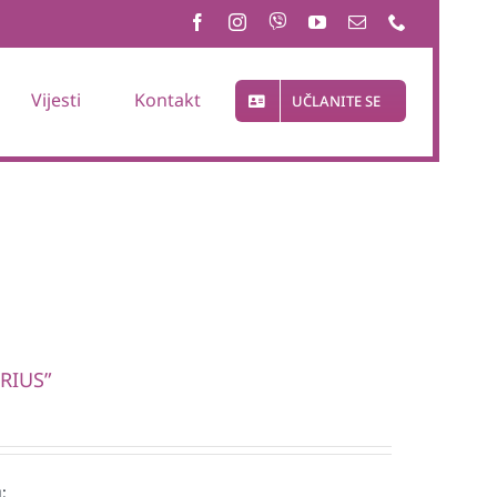
Vijesti
Kontakt
UČLANITE SE
RIUS”
: