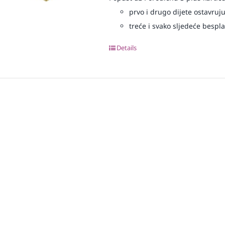
prvo i drugo dijete ostavruj
treće i svako sljedeće bespl
Details