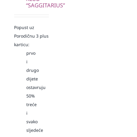
“SAGGITARIUS”
Popust uz
Porodičnu 3 plus
karticu:
prvo
i
drugo
dijete
ostavruju
50%
treće
i
svako
sljedeće