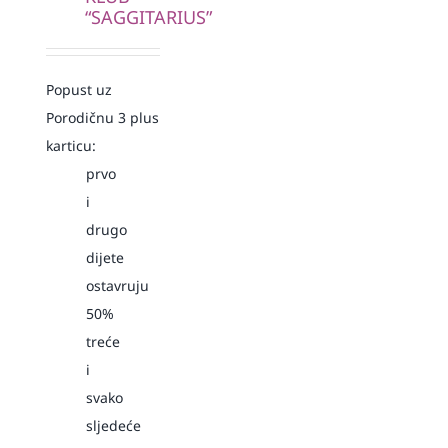
“SAGGITARIUS”
Popust uz
Porodičnu 3 plus
karticu:
prvo
i
drugo
dijete
ostavruju
50%
treće
i
svako
sljedeće