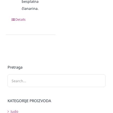
besplatna
članarina.
Details
Pretraga
KATEGORIJE PROIZVODA
Judo