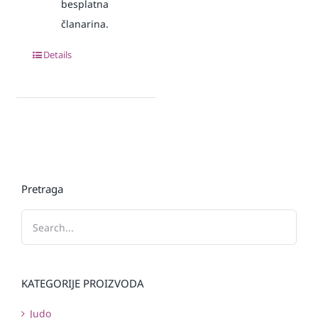
besplatna
članarina.
Details
Pretraga
KATEGORIJE PROIZVODA
Judo