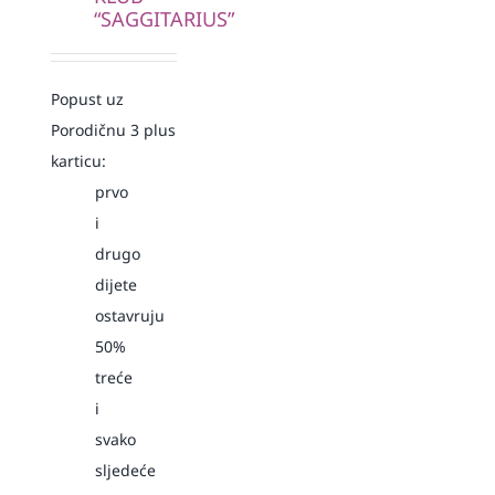
“SAGGITARIUS”
Popust uz
Porodičnu 3 plus
karticu:
prvo
i
drugo
dijete
ostavruju
50%
treće
i
svako
sljedeće