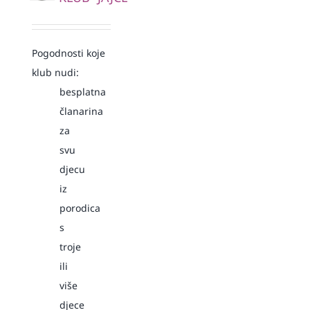
Pogodnosti koje
klub nudi:
besplatna
članarina
za
svu
djecu
iz
porodica
s
troje
ili
više
djece