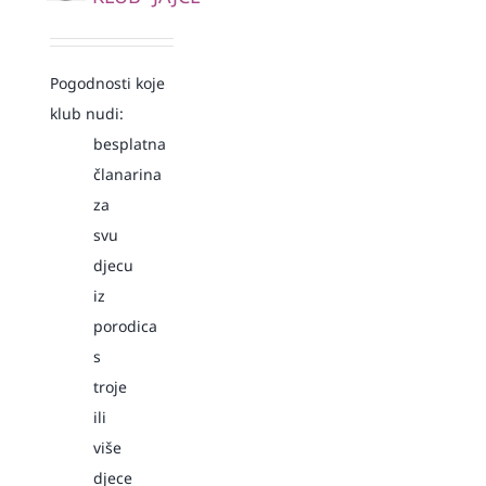
Pogodnosti koje
klub nudi:
besplatna
članarina
za
svu
djecu
iz
porodica
s
troje
ili
više
djece