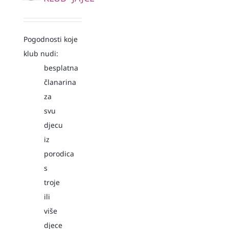
Pogodnosti koje
klub nudi:
besplatna
članarina
za
svu
djecu
iz
porodica
s
troje
ili
više
djece