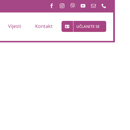
Vijesti
Kontakt
UČLANITE SE