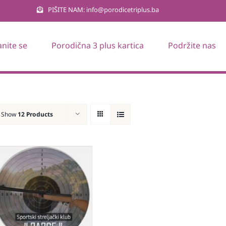
PIŠITE NAM: info@porodicetriplus.ba
anite se
Porodična 3 plus kartica
Podržite nas
Show
12 Products