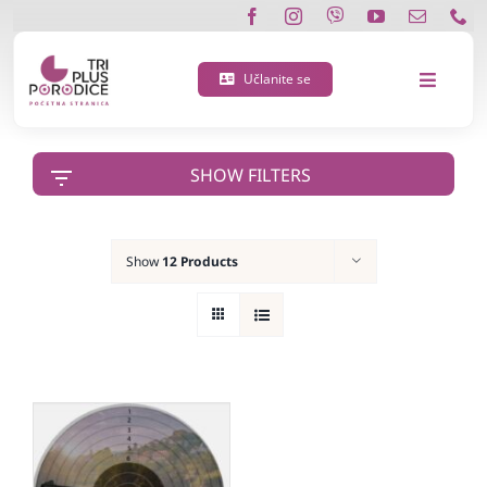
Skip
to
content
Učlanite se
Toggle
Navigat
O nama
SHOW FILTERS
Učlanite se
Show
12 Products
Porodična 3 plus kartica
Podržite nas
Vijesti
Kontakt